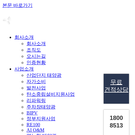
본문 바로가기
회사소개
회사소개
조직도
오시는길
인증현황
사업소개
산업단지 태양광
무료
자가소비
발전사업
견적상담
탄소중립설비지원사업
리파워링
주차장태양광
BIPV
1800
정부지원사업
RE100
8513
AI O&M