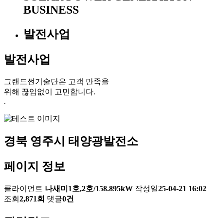
BUSINESS
발전사업
발전사업
그랜드썬기술단은 고객 만족을
위해 끊임없이 고민합니다.
.
경북 영주시 태양광발전소
페이지 정보
클라이언트
나새미1호,2호/158.895kW
작성일
25-04-21 16:02
조회
2,871회
댓글
0건