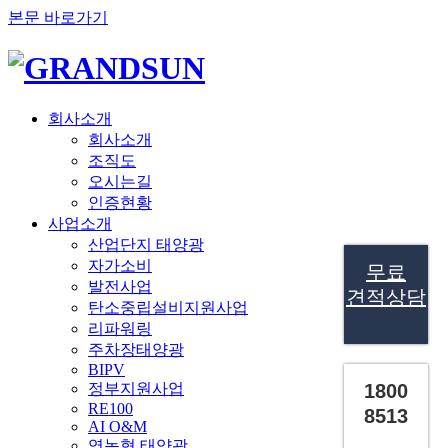
본문 바로가기
회사소개
회사소개
조직도
오시는길
인증현황
사업소개
산업단지 태양광
자가소비
무료
발전사업
견적상담
탄소중립설비지원사업
리파워링
주차장태양광
BIPV
정부지원사업
1800
RE100
8513
AI O&M
영농형 태양광