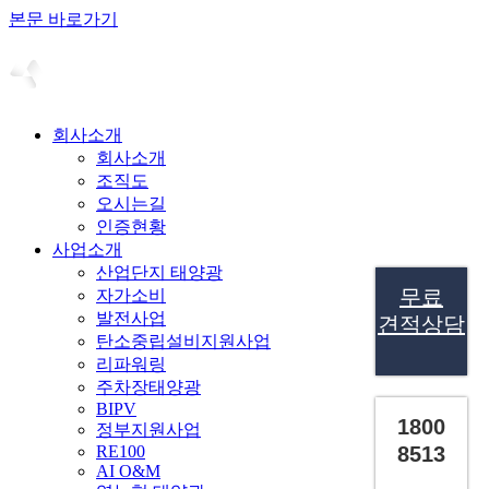
본문 바로가기
회사소개
회사소개
조직도
오시는길
인증현황
사업소개
산업단지 태양광
무료
자가소비
발전사업
견적상담
탄소중립설비지원사업
리파워링
주차장태양광
BIPV
1800
정부지원사업
RE100
8513
AI O&M