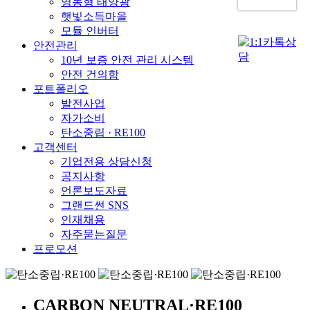
영농형 태양광
햇빛소득마을
모듈 인버터
안전관리
10년 보증 안전 관리 시스템
안전 건의함
포트폴리오
발전사업
자가소비
탄소중립 · RE100
고객센터
기업전용 상담신청
공지사항
언론보도자료
그랜드썬 SNS
인재채용
자주묻는질문
프로모션
CARBON NEUTRAL·RE100