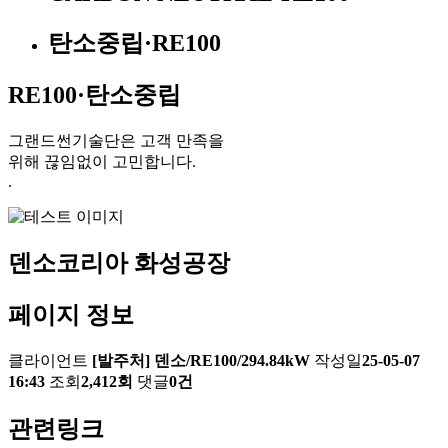
탄소중립·RE100
RE100·탄소중립
그랜드썬기술단은 고객 만족을
위해 끊임없이 고민합니다.
.
덴소코리아 화성공장
페이지 정보
클라이언트
[발주처] 덴소/RE100/294.84kW
작성일
25-05-07
16:43
조회
2,412회
댓글
0건
관련링크