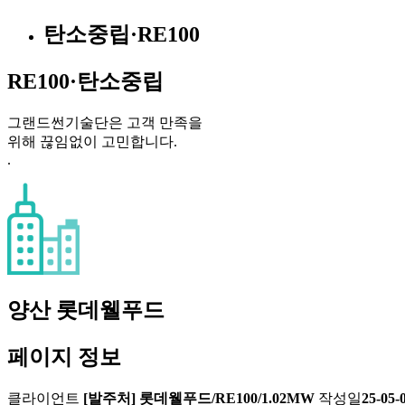
탄소중립·RE100
RE100·탄소중립
그랜드썬기술단은 고객 만족을
위해 끊임없이 고민합니다.
.
양산 롯데웰푸드
페이지 정보
클라이언트
[발주처] 롯데웰푸드/RE100/1.02MW
작성일
25-05-