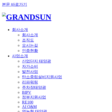
본문 바로가기
회사소개
회사소개
조직도
오시는길
인증현황
사업소개
산업단지 태양광
자가소비
발전사업
탄소중립설비지원사업
리파워링
주차장태양광
BIPV
정부지원사업
RE100
AI O&M
영농형 태양광