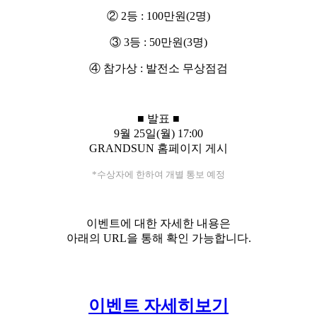
②
2
등
: 100
만원
(2
명
)
③
3
등
: 50
만원
(3
명
)
④
참가상
:
발전소 무상점검
■
발표
■
9
월
25
일
(
월
) 17:00
GRANDSUN
홈페이지 게시
*
수상자에 한하여 개별 통보 예정
이벤트에 대한 자세한 내용은
아래의
URL
을 통해
확인 가능합니다
.
이벤트 자세히보기