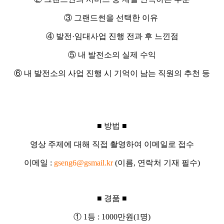
③
그랜드썬
을 선택한 이유
④
발전
·
임대사업 진행 전과 후 느낀점
⑤ 내 발전소의 실제 수익
⑥
내 발전소의 사업 진행 시 기억이 남는 직원의 추천 등
■
방법
■
영상 주제에 대해 직접 촬영하여 이메일로 접수
이메일
:
gseng6@gsmail.kr
(
이름
,
연락처 기재 필수
)
■
경품
■
①
1
등
: 1000
만원
(1
명
)