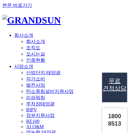
본문 바로가기
회사소개
회사소개
조직도
오시는길
인증현황
사업소개
산업단지 태양광
자가소비
무료
발전사업
견적상담
탄소중립설비지원사업
리파워링
주차장태양광
BIPV
정부지원사업
1800
RE100
8513
AI O&M
영농형 태양광