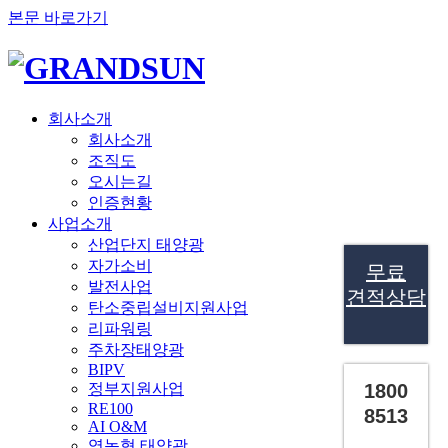
본문 바로가기
회사소개
회사소개
조직도
오시는길
인증현황
사업소개
산업단지 태양광
자가소비
무료
발전사업
견적상담
탄소중립설비지원사업
리파워링
주차장태양광
BIPV
정부지원사업
1800
RE100
8513
AI O&M
영농형 태양광