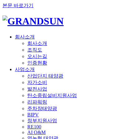
본문 바로가기
회사소개
회사소개
조직도
오시는길
인증현황
사업소개
산업단지 태양광
자가소비
발전사업
탄소중립설비지원사업
리파워링
주차장태양광
BIPV
정부지원사업
RE100
AI O&M
영농형 태양광