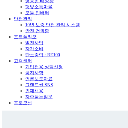
영농형 태양광
햇빛소득마을
모듈 인버터
안전관리
10년 보증 안전 관리 시스템
안전 건의함
포트폴리오
발전사업
자가소비
탄소중립 · RE100
고객센터
기업전용 상담신청
공지사항
언론보도자료
그랜드썬 SNS
인재채용
자주묻는질문
프로모션