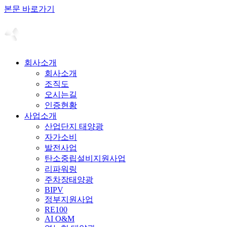
본문 바로가기
회사소개
회사소개
조직도
오시는길
인증현황
사업소개
산업단지 태양광
자가소비
발전사업
탄소중립설비지원사업
리파워링
주차장태양광
BIPV
정부지원사업
RE100
AI O&M