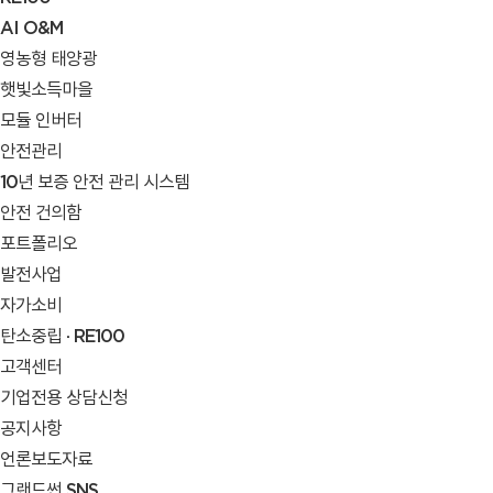
AI O&M
영농형 태양광
햇빛소득마을
모듈 인버터
안전관리
10년 보증 안전 관리 시스템
안전 건의함
포트폴리오
발전사업
자가소비
탄소중립 · RE100
고객센터
기업전용 상담신청
공지사항
언론보도자료
그랜드썬 SNS