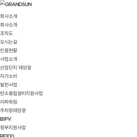
회사소개
회사소개
조직도
오시는길
인증현황
사업소개
산업단지 태양광
자가소비
발전사업
탄소중립설비지원사업
리파워링
주차장태양광
BIPV
정부지원사업
RE100